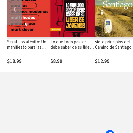
❮
Sin atajos al éxito: Un
Lo que todo pastor
siete principios del
manifiesto para las
debe saber de su líder
Camino de Santiago:
misiones modernas
de jóvenes
Lecciones de lidera
en un caminata por
$18.99
$8.99
$12.99
España