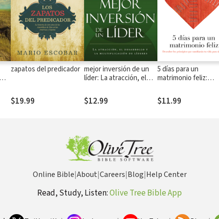
zapatos del predicador
mejor inversión de un
5 días para un
líder: La atracción, el
matrimonio feliz:
zgo
desarrollo y la
Descubre los princip
multiplicación de líderes
que cambiarán tu vi
$19.99
$12.99
$11.99
(The Leader's Greatest
para siempre
Return, Spanish
Edition)
Online Bible
|
About
|
Careers
|
Blog
|
Help Center
Read, Study, Listen:
Olive Tree Bible App