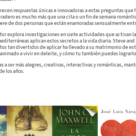
recen respuestas únicas e innovadoras a estas preguntas que 
radero es mucho más que una cita o un fin de semana románti
ere de dos personas que están enamoradas sensualmente entre e
utor explora investigaciones en siete actividades que activan l
editerráneas aplican estos secretos a la vida diaria. Steve an
s tan divertidos de aplicar ha llevado a su matrimonio de es
sanimado a vivir en deleite, y cómo tu también puedes lograrlo
jas a ser más alegres, creativas, interactivas y románticas, m
de los años.