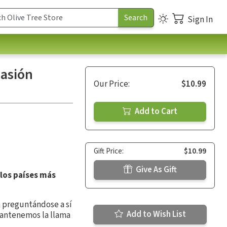
Sign In
pasión
Our Price:
$10.99
Add to Cart
Gift Price:
$10.99
Give As Gift
 los países más
n preguntándose a sí
Add to Wish List
mantenemos la llama