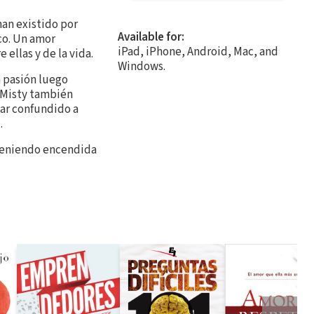
han existido por
Available for:
co. Un amor
iPad, iPhone, Android, Mac, and
llas y de la vida.
Windows.
a pasión luego
d Misty también
tar confundido a
.
anteniendo encendida