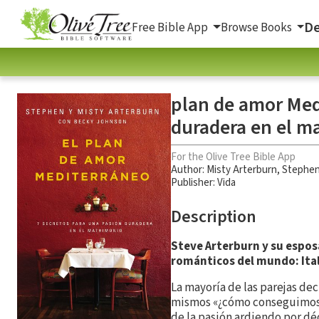
De
Free Bible App
Browse Books
plan de amor Medi
duradera en el m
For the Olive Tree Bible App
Author:
Misty Arterburn
,
Stephen
Publisher: Vida
Description
Steve Arterburn y su esposa
románticos del mundo: Itali
La mayoría de las parejas de
mismos «¿cómo conseguimos 
de la pasión ardiendo por d