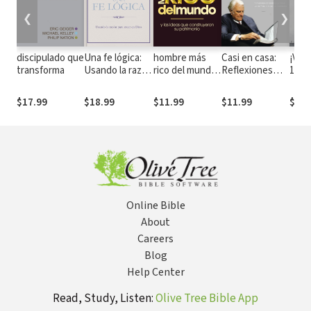
❮
❯
discipulado que
Una fe lógica:
hombre más
Casi en casa:
¡Vive
transforma
Usando la razón
rico del mundo:
Reflexiones
10 p
para creer en
Y las ideas que
sobre la vida, la
que 
Dios
construyeron
fe y el fin de la
ayud
$17.99
$18.99
$11.99
$11.99
$11.
su patrimonio.
carrera
verlo
obte
Online Bible
About
Careers
Blog
Help Center
Read, Study, Listen:
Olive Tree Bible App