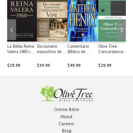
❮
❯
La Biblia Reina-
Diccionario
Comentario
Olive Tree
Co
Valera 1960 con
expositivo de
Bíblico de
Concordancia
de
números de
palabras del
Matthew Henry
Analítica con la
St
Strong
Antiguo y
Reina-Valera
$29.99
$39.99
$49.99
$29.99
$1
Nuevo
1960
Testamento
exhaustivo de
Vine
Online Bible
About
Careers
Blog