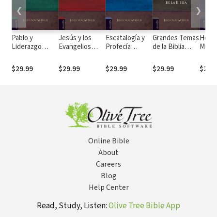
❮
❯
Pablo y
Jesús y los
Escatalogía y
Grandes Temas
Homb
Liderazgo
Evangelios
Profecía
de la Biblia
Mujer
(Sermones
(Sermones
(Sermones
(Sermones
Biblia
temáticos
temáticos
temáticos
temáticos
(Ser
$29.99
$29.99
$29.99
$29.99
$29.
MacArthur)
MacArthur)
MacArthur)
MacArthur)
temát
MacAr
Online Bible
About
Careers
Blog
Help Center
Read, Study, Listen:
Olive Tree Bible App