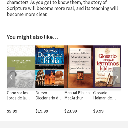
characters. As you get to know them, the story of
Scripture will become more real, and its teaching will
become more clear.
You might also like…
❮
❯
Conozca los
Nuevo
Manual Bíblico
Glosario
Nu
libros de la
Diccionario de
MacArthur
Holman de
com
Biblia:
la Biblia
términos
ilus
Introducciones
biblicos
Bibl
$5.99
$19.99
$23.99
$9.99
$39
a los 66 libros
(Holman
de la Biblia
Treasury of Key
Bible Words)