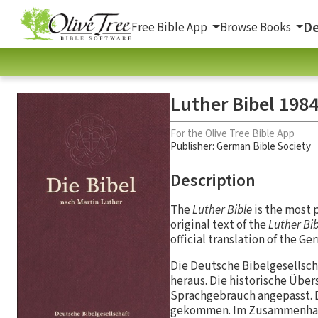
De
Free Bible App
Browse Books
Luther Bibel 198
For the Olive Tree Bible App
Publisher: German Bible Society
Description
The
Luther Bible
is the most 
original text of the
Luther Bib
official translation of the G
Die Deutsche Bibelgesellscha
heraus. Die historische Üb
Sprachgebrauch angepasst. D
gekommen. Im Zusammenhang 