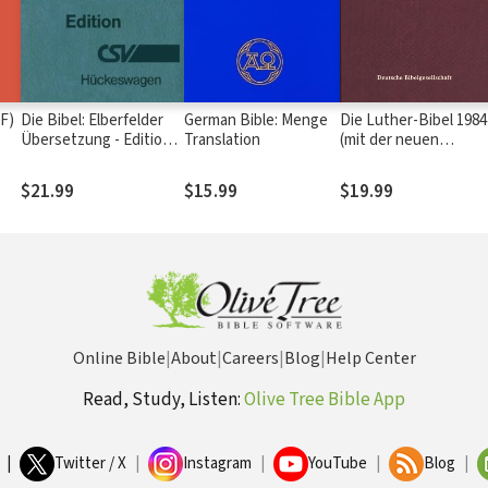
le (HOF)
Die Bibel: Elberfelder
German Bible: Menge
Die Luther-Bibel 1984
Übersetzung - Edition
Translation
(mit der neuen
CSV Hückeswagen
Rechtschreibung
1999)
$21.99
$15.99
$19.99
Online Bible
|
About
|
Careers
|
Blog
|
Help Center
Read, Study, Listen:
Olive Tree Bible App
|
Twitter / X
|
Instagram
|
YouTube
|
Blog
|