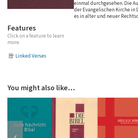
einmal durchgesehen. Die Au
der Evangelischen Kirche in
es in alter und neuer Rechts
Features
Click on a feature to learn
more.
Linked Verses
You might also like…
❮