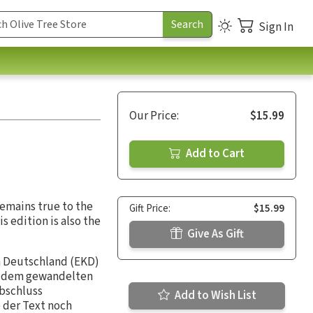
Sign In
Our Price:
$15.99
Add to Cart
remains true to the
Gift Price:
$15.99
 edition is also the
Give As Gift
in Deutschland (EKD)
nd dem gewandelten
Abschluss
Add to Wish List
der Text noch