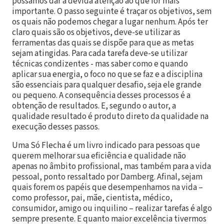
possamos dar a devida atenção ao que for mais
importante. O passo seguinte é traçar os objetivos, sem
os quais não podemos chegar a lugar nenhum. Após ter
claro quais são os objetivos, deve-se utilizar as
ferramentas das quais se dispõe para que as metas
sejam atingidas. Para cada tarefa deve-se utilizar
técnicas condizentes - mas saber como e quando
aplicar sua energia, o foco no que se faz e a disciplina
são essenciais para qualquer desafio, seja ele grande
ou pequeno. A consequência desses processos é a
obtenção de resultados. E, segundo o autor, a
qualidade resultado é produto direto da qualidade na
execução desses passos.
Uma Só Flecha é um livro indicado para pessoas que
querem melhorar sua eficiência e qualidade não
apenas no âmbito profissional, mas também para a vida
pessoal, ponto ressaltado por Damberg. Afinal, sejam
quais forem os papéis que desempenhamos na vida –
como professor, pai, mãe, cientista, médico,
consumidor, amigo ou inquilino – realizar tarefas é algo
sempre presente. E quanto maior excelência tivermos