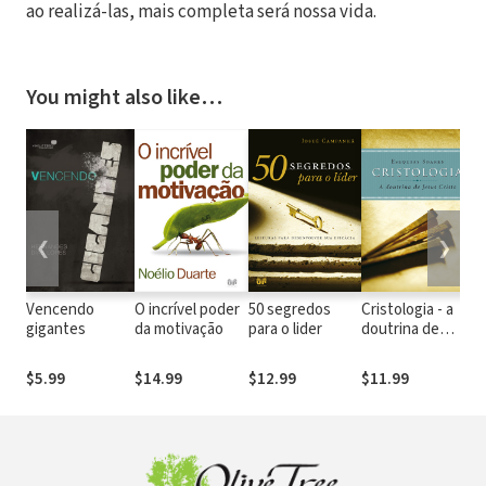
ao realizá-las, mais completa será nossa vida.
You might also like…
❮
❯
Vencendo
O incrível poder
50 segredos
Cristologia - a
M
gigantes
da motivação
para o lider
doutrina de
li
Jesus Cristo
$5.99
$14.99
$12.99
$11.99
$